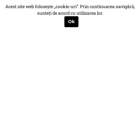
Acest site web folosește „cookie-uri”. Prin continuarea navigării,
sunteți de acord cu utilizarea lor.
Ok
COMPANIES
SHORTCUTS
Baupartner Group
Home
Baupartner Construct
About us
Bauprojekt
Portfolio
Bautechnik
Contact
INFO
ADDRESS
Privacy Policy
Strada Bruxelles, 877 A,
Cookie Policy
107025 Ariceștii
ANPC
Rahtivani, Județul