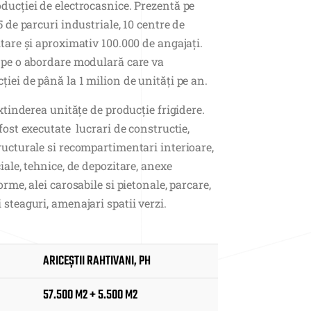
ducției de electrocasnice. Prezentă pe
5 de parcuri industriale, 10 centre de
ltare și aproximativ 100.000 de angajați.
ă pe o abordare modulară care va
ției de până la 1 milion de unități pe an.
extinderea unitățe de producție frigidere.
fost executate lucrari de constructie,
ructurale si recompartimentari interioare,
iale, tehnice, de depozitare, anexe
orme, alei carosabile si pietonale, parcare,
 steaguri, amenajari spatii verzi.
ARICEȘTII RAHTIVANI, PH
57.500 M2 + 5.500 M2